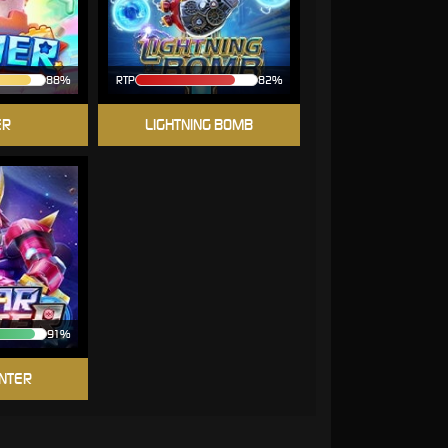
88%
RTP
82%
ER
LIGHTNING BOMB
91%
NTER