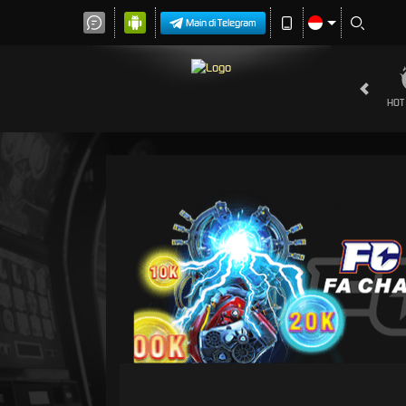
Main di Telegram
HOT