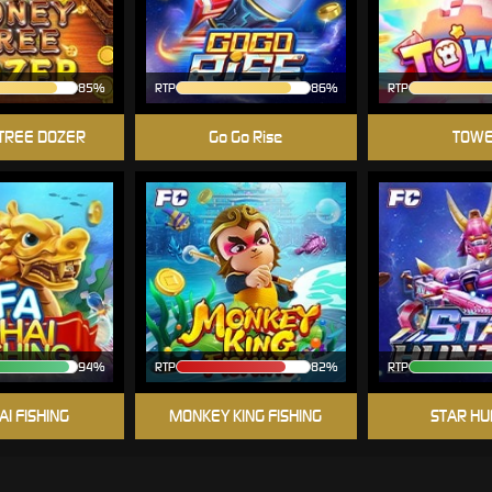
85%
RTP
86%
RTP
TREE DOZER
Go Go Rise
TOW
94%
RTP
82%
RTP
AI FISHING
MONKEY KING FISHING
STAR HU