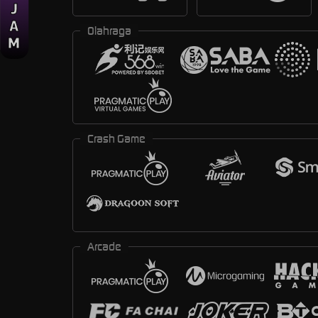
Olahraga
Crash Game
Arcade