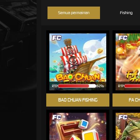
Semua permainan
Fishing
RTP
82%
RTP
BAO CHUAN FISHING
FA C