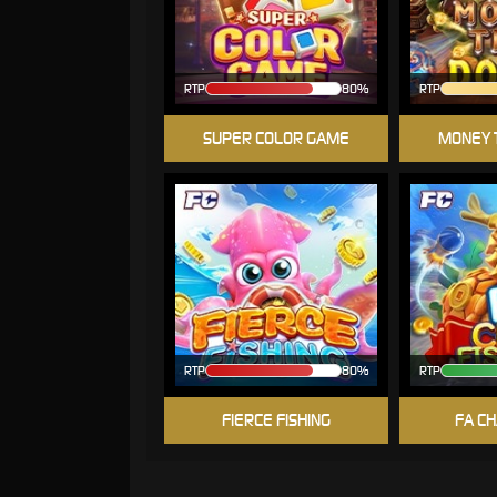
RTP
80%
RTP
SUPER COLOR GAME
MONEY 
RTP
80%
RTP
FIERCE FISHING
FA CH