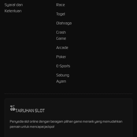
Syarat dan
Race
Ketentuan
Togel
Olahraga
Crash
Game
Arcade
Poker
E-Sports
Sabung
Ayam
TARUHAN SLOT
Penyedia slot online dengan beragam pilihan game menarik yang memudahkan
pemain untuk mencapai jackpot