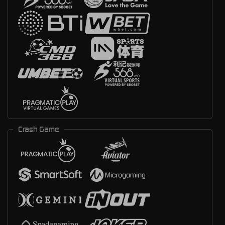
Crash Game