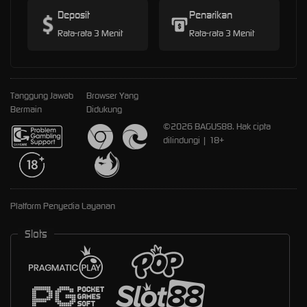
Deposit
Penarikan
Rata-rata 3 Menit
Rata-rata 3 Menit
Tanggung Jawab
Browser Yang
Bermain
Didukung
©2026 BAGUS88. Hak cipta
dilindungi | 18+
Platform Penyedia Layanan
Slots