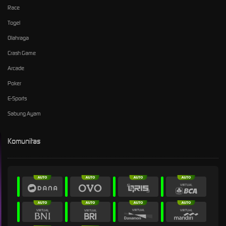
Race
Togel
Olahraga
Crash Game
Arcade
Poker
E-Sports
Sabung Ayam
Komunitas